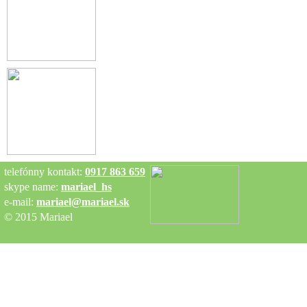
telefónny kontakt:
0917 863 659
skype name:
mariael_hs
e-mail:
mariael@mariael.sk
© 2015 Mariael