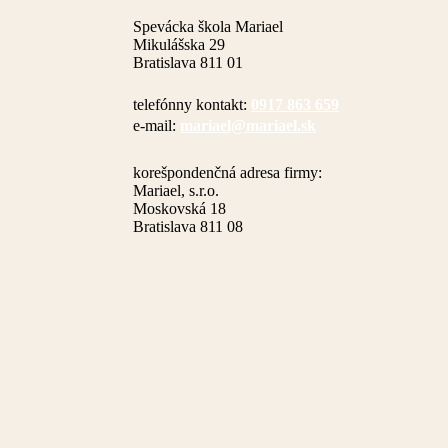
Spevácka škola Mariael
Mikulášska 29
Bratislava 811 01
telefónny kontakt:
0917 863 659
e-mail:
mariael@mariael.sk
korešpondenčná adresa firmy:
Mariael, s.r.o.
Moskovská 18
Bratislava 811 08