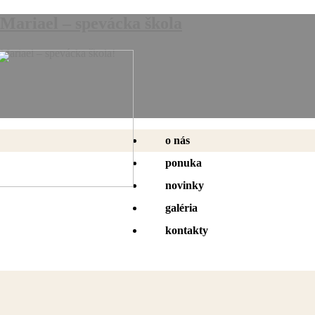
Mariael – spevácka škola
Mariael – spevácka škola!
o nás
ponuka
novinky
galéria
kontakty