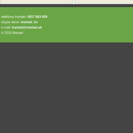
telefónny kontakt:
0917 863 659
skype name:
mariael_hs
e-mail:
mariael@mariael.sk
© 2015 Mariael